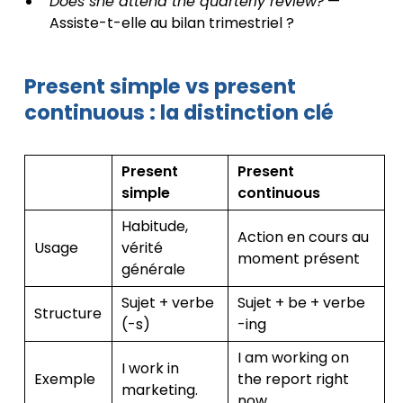
Does she attend the quarterly review?
—
Assiste-t-elle au bilan trimestriel ?
Present simple vs present
continuous : la distinction clé
Present
Present
simple
continuous
Habitude,
Action en cours au
Usage
vérité
moment présent
générale
Sujet + verbe
Sujet + be + verbe
Structure
(-s)
-ing
I am working on
I work in
Exemple
the report right
marketing.
now.