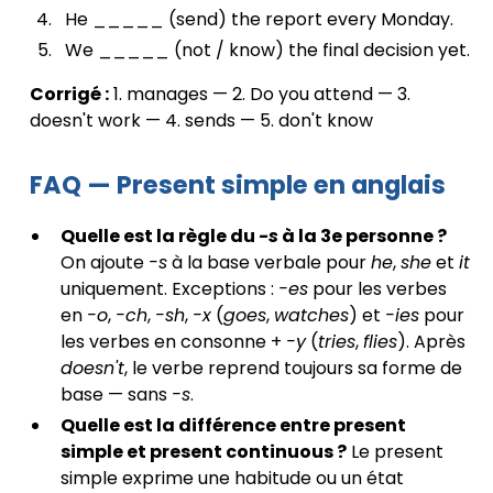
He _____ (send) the report every Monday.
We _____ (not / know) the final decision yet.
Corrigé :
1. manages — 2. Do you attend — 3.
doesn't work — 4. sends — 5. don't know
FAQ — Present simple en anglais
Quelle est la règle du
-s
à la 3e personne ?
On ajoute
-s
à la base verbale pour
he
,
she
et
it
uniquement. Exceptions :
-es
pour les verbes
en
-o
,
-ch
,
-sh
,
-x
(
goes
,
watches
) et
-ies
pour
les verbes en consonne +
-y
(
tries
,
flies
). Après
doesn't
, le verbe reprend toujours sa forme de
base — sans
-s
.
Quelle est la différence entre present
simple et present continuous ?
Le present
simple exprime une habitude ou un état