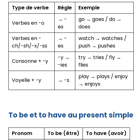
Type de verbe
Règle
Exemple
→ -
go → goes / do →
Verbes en -o
es
does
Verbes en -
→ -
watch → watches /
ch/-sh/-x/-ss
es
push → pushes
-y →
try → tries / fly →
Consonne + -y
-ies
flies
play → plays / enjoy
Voyelle + -y
→ -s
→ enjoys
To be et to have au present simple
Pronom
To be (être)
To have (avoir)