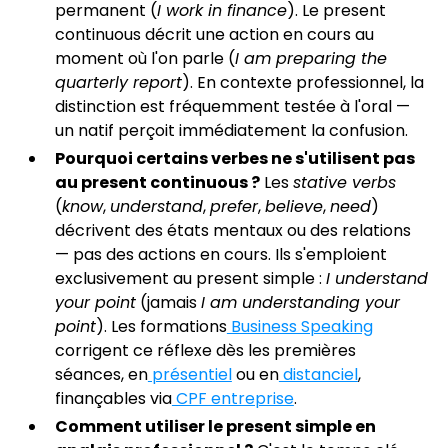
permanent (
I work in finance
). Le present
continuous décrit une action en cours au
moment où l'on parle (
I am preparing the
quarterly report
). En contexte professionnel, la
distinction est fréquemment testée à l'oral —
un natif perçoit immédiatement la confusion.
Pourquoi certains verbes ne s'utilisent pas
au present continuous ?
Les
stative verbs
(
know
,
understand
,
prefer
,
believe
,
need
)
décrivent des états mentaux ou des relations
— pas des actions en cours. Ils s'emploient
exclusivement au present simple :
I understand
your point
(jamais
I am understanding your
point
). Les formations
Business Speaking
corrigent ce réflexe dès les premières
séances, en
présentiel
ou en
distanciel
,
finançables via
CPF entreprise
.
Comment utiliser le present simple en