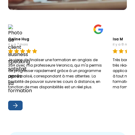
Celine Hug
Isa M
il y a 7 mois
il y a 8 mois
Je viens de finaliser une formation en anglais de
Très bonne
35H avec ma professeure Veronica, qui m'a permis
très réactiv
de progresser rapidement grâce à un programme
application 
personnalisé, correspondant à mes attentes. La
à tout mom
flexibilité de pouvoir suivre les cours à distance, en
formation 
fonction de mes disponibilités est un réel plus.
ma formati