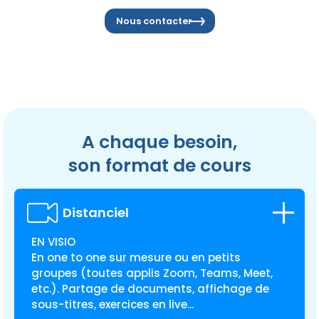
Nous contacter
A
chaque
besoin,
son format de cours
Distanciel
EN VISIO
En one to one sur mesure ou en petits
groupes (toutes applis Zoom, Teams, Meet,
etc.). Partage de documents, affichage de
sous-titres, exercices en live...