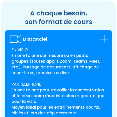
A
chaque
besoin,
son format de cours
Distanciel
EN VISIO
En one to one sur mesure ou en petits
groupes (toutes applis Zoom, Teams, Meet,
etc.). Partage de documents, affichage de
sous-titres, exercices en live...
PAR TÉLÉPHONE
En one to one pour travailler la concentration
et la nécessaire réactivité plus exigeante que
pour la visio.
Moyen idéal pour les entraînements courts,
ciblés et lors des déplacements.