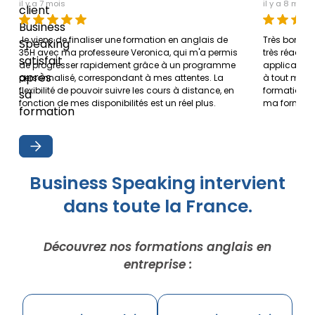
il y a 7 mois
il y a 8 mois
Je viens de finaliser une formation en anglais de
Très bonne
35H avec ma professeure Veronica, qui m'a permis
très réactiv
de progresser rapidement grâce à un programme
application 
personnalisé, correspondant à mes attentes. La
à tout mom
flexibilité de pouvoir suivre les cours à distance, en
formation 
fonction de mes disponibilités est un réel plus.
ma formati
Business Speaking intervient
dans toute la France.
Découvrez nos formations anglais en
entreprise :