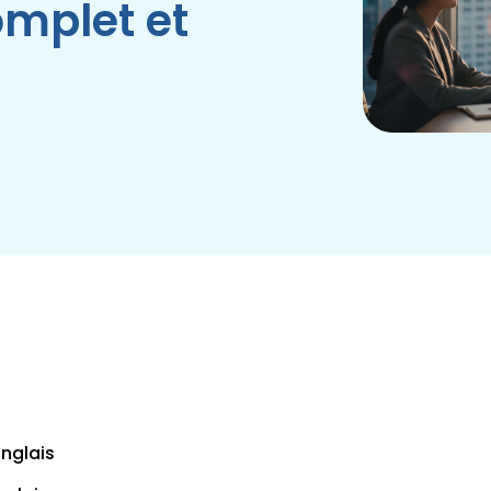
omplet et
anglais