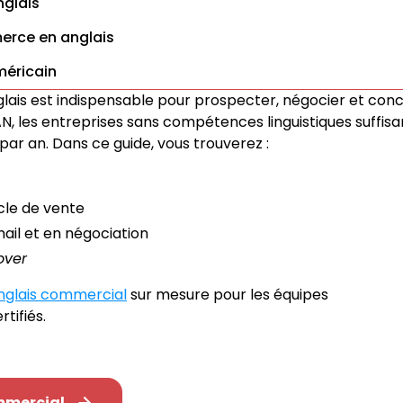
nglais
erce en anglais
méricain
lais est indispensable pour prospecter, négocier et conc
ELAN, les entreprises sans compétences linguistiques suffis
r an. Dans ce guide, vous trouverez :
cle de vente
ail et en négociation
over
nglais commercial
sur mesure pour les équipes
tifiés.
mmercial