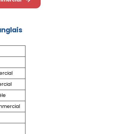
nglais
rcial
rcial
èle
mmercial