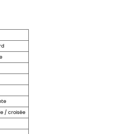
rd
e
nte
e / croisée