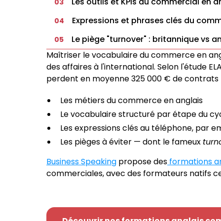
Les outils et KPIs du commercial en a
03
Expressions et phrases clés du comm
04
Le piège "turnover" : britannique vs a
05
Maîtriser le vocabulaire du commerce en ang
des affaires à l'international. Selon l'étude 
perdent en moyenne 325 000 € de contrats pa
Les métiers du commerce en anglais
Le vocabulaire structuré par étape du cy
Les expressions clés au téléphone, par em
Les pièges à éviter — dont le fameux
turn
Business Speaking
propose des
formations a
commerciales, avec des formateurs natifs cer
Découvrir nos formations anglais co