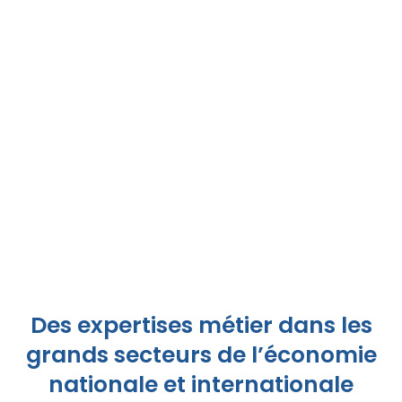
Faites évoluer vos équipes
Offrez à vos collaborateurs une formation orale
personnalisée pour gagner en efficacité et en confiance
dans leurs missions.
Méthode adaptée à chaque fonction
Formateur.ices
spécialisé.es
par métier
Suivi et reporting des progrès
Nous contacter
Des expertises métier dans les
grands secteurs de l’économie
nationale et internationale