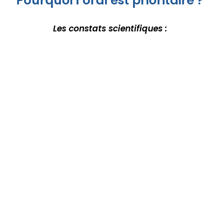
Pourquoi l’oral est prioritaire ?
Les constats scientifiques :
L’écoute d’abord
On apprend sa langue maternelle par l’écoute
dès
sa naissance.
En absorbant les sons, les intonations et les rythmes
avant même de comprendre les mots.