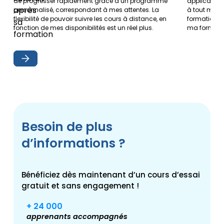
de progresser rapidement grâce à un programme
application 
personnalisé, correspondant à mes attentes. La
à tout mom
flexibilité de pouvoir suivre les cours à distance, en
formation 
fonction de mes disponibilités est un réel plus.
ma formati
Besoin de plus
d’informations ?
Bénéficiez dès maintenant d’un cours d’essai
gratuit et sans engagement !
+ 24 000
apprenants accompagnés