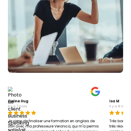
Celine Hug
Isa M
il y a 7 mois
il y a 8 mois
Je viens de finaliser une formation en anglais de
Très bonne
35H avec ma professeure Veronica, qui m'a permis
très réactiv