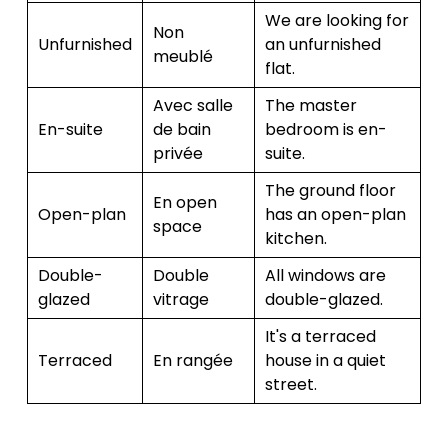
We are looking for
Non
Unfurnished
an unfurnished
meublé
flat.
Avec salle
The master
En-suite
de bain
bedroom is en-
privée
suite.
The ground floor
En open
Open-plan
has an open-plan
space
kitchen.
Double-
Double
All windows are
glazed
vitrage
double-glazed.
It's a terraced
Terraced
En rangée
house in a quiet
street.