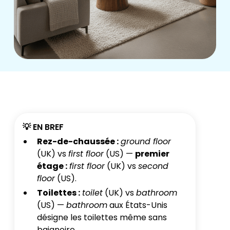
💡 EN BREF
Rez-de-chaussée :
ground floor
(UK) vs
first floor
(US) —
premier
étage :
first floor
(UK) vs
second
floor
(US).
Toilettes :
toilet
(UK) vs
bathroom
(US) —
bathroom
aux États-Unis
désigne les toilettes même sans
baignoire.