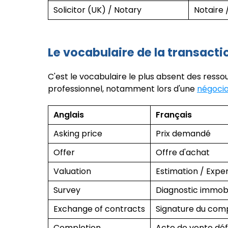
Solicitor (UK) / Notary
Notaire 
Le vocabulaire de la transacti
C'est le vocabulaire le plus absent des ress
professionnel, notamment lors d'une
négocia
Anglais
Français
Asking price
Prix demandé
Offer
Offre d'achat
Valuation
Estimation / Exper
Survey
Diagnostic immobi
Exchange of contracts
Signature du com
Completion
Acte de vente défi