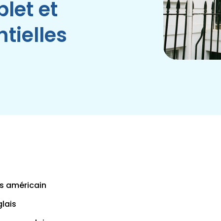
let et
tielles
vs américain
glais