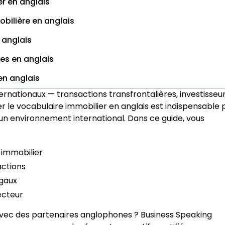
er en anglais
obilière en anglais
 anglais
es en anglais
en anglais
nternationaux — transactions transfrontalières, investisseu
 le vocabulaire immobilier en anglais est indispensable 
un environnement international. Dans ce guide, vous
 immobilier
actions
égaux
ecteur
 avec des partenaires anglophones ? Business Speaking