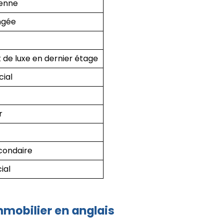
yenne
ngée
de luxe en dernier étage
ial
r
condaire
ial
mmobilier en anglais