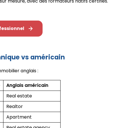
sur mesure, avec des formateurs natifs certifiés.
fessionnel
annique vs américain
mobilier anglais :
e
Anglais américain
Real estate
Realtor
Apartment
Real estate agency