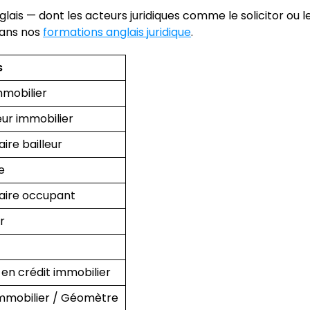
lais — dont les acteurs juridiques comme le solicitor ou l
dans nos
formations anglais juridique
.
s
mmobilier
ur immobilier
aire bailleur
e
taire occupant
r
r
 en crédit immobilier
immobilier / Géomètre