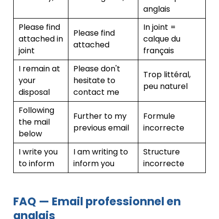
anglais
Please find
In joint =
Please find
attached in
calque du
attached
joint
français
I remain at
Please don't
Trop littéral,
your
hesitate to
peu naturel
disposal
contact me
Following
Further to my
Formule
the mail
previous email
incorrecte
below
I write you
I am writing to
Structure
to inform
inform you
incorrecte
FAQ — Email professionnel en
anglais