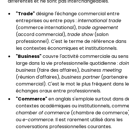
différentes et ne sont pas interchangeables.
"Trade"
désigne l'échange commercial entre
entreprises ou entre pays :
international trade
(commerce international),
trade agreement
(accord commercial),
trade show
(salon
professionnel). C'est le terme de référence dans
les contextes économiques et institutionnels.
"Business"
couvre l'activité commerciale au sens
large dans la vie professionnelle quotidienne :
doi
business
(faire des affaires),
business meeting
(réunion d'affaires),
business partner
(partenaire
commercial). C'est le mot le plus fréquent dans l
échanges oraux entre professionnels.
"Commerce"
en anglais s'emploie surtout dans d
contextes académiques ou institutionnels, comm
chamber of commerce
(chambre de commerce
ou
e-commerce
. Il est rarement utilisé dans les
conversations professionnelles courantes.