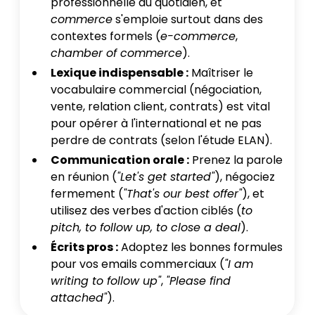
professionnelle au quotidien, et
commerce
s'emploie surtout dans des
contextes formels (
e-commerce
,
chamber of commerce
).
Lexique indispensable :
Maîtriser le
vocabulaire commercial (négociation,
vente, relation client, contrats) est vital
pour opérer à l'international et ne pas
perdre de contrats (selon l'étude ELAN).
Communication orale :
Prenez la parole
en réunion (
"Let's get started"
), négociez
fermement (
"That's our best offer"
), et
utilisez des verbes d'action ciblés (
to
pitch, to follow up, to close a deal
).
Écrits pros :
Adoptez les bonnes formules
pour vos emails commerciaux (
"I am
writing to follow up"
,
"Please find
attached"
).