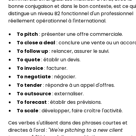
bonne conjugaison et dans le bon contexte, est ce qu
distingue un niveau B2 fonctionnel d'un professionnel
réellement opérationnel à l'international.
To pitch
: présenter une offre commerciale.
To close a deal
: conclure une vente ou un accord
To follow up
: relancer, assurer le suivi.
To quote
: établir un devis.
To invoice
: facturer.
To negotiate
: négocier.
To tender
: répondre à un appel d'offres.
To outsource
: externaliser.
To forecast
: établir des prévisions.
To scale
: développer, faire croître l'activité.
Ces verbes s'utilisent dans des phrases courtes et
directes à l'oral :
"We're pitching to a new client